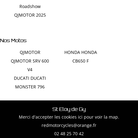
Roadshow
QJMOTOR 2025
En cochant cette case, vous consentez à recevoir nos propositions commerciales à
l'adresse email indiqué ci-dessus. Vous pouvez vous désinscrire à tout moment en
Une questi
utilisant
le formulaire de désinscription
.
Nos Motos
QJMOTOR
HONDA HONDA
INSCRIPTION
QJMOTOR SRV 600
CB650 F
02 48 25 70
V4
DUCATI DUCATI
MONSTER 796
Restez inf
St Eloy de Gy
Merci d'accepter les cookies
ici
pour voir la map.
INSCRIPTION NE
02 48 25 70 42