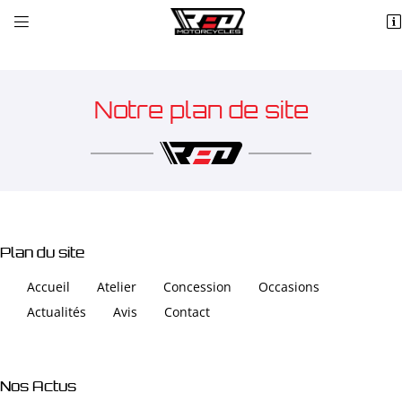


ZA du Danjon
18110 St Eloy de Gy
02 48 25 70 42
Notre plan de site
Plan du site
Adresse email de réception

Accueil
Atelier
Concession
Occasions
Actualités
Avis
Contact
Recopier le code ci-contre

Rafraîchir le captcha

Nos Actus