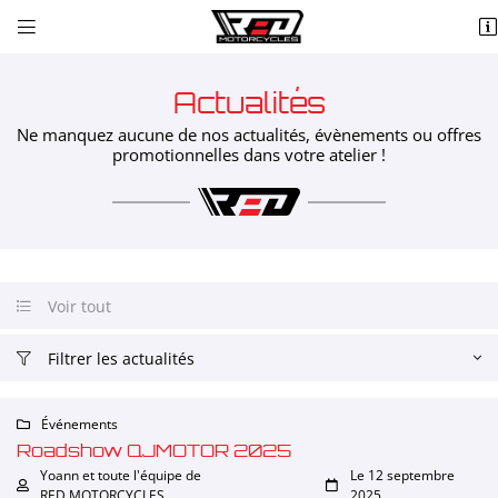


ZA du Danjon
18110 St Eloy de Gy
02 48 25 70 42
Actualités
Ne manquez aucune de nos actualités, évènements ou offres
promotionnelles dans votre atelier !
Voir tout

Adresse email de réception

Filtrer les actualités

Recopier le code ci-contre

Événements

Roadshow QJMOTOR 2025
Rafraîchir le captcha

Yoann et toute l'équipe de
Le 12 septembre


RED MOTORCYCLES
2025